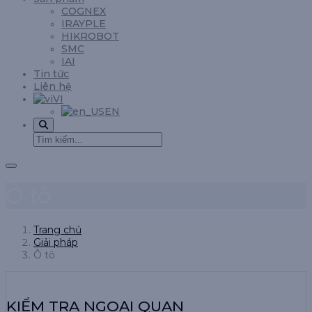
COGNEX
IRAYPLE
HIKROBOT
SMC
IAI
Tin tức
Liên hệ
VI
EN
Ô tô
Trang chủ
Giải pháp
Ô tô
KIỂM TRA NGOẠI QUAN