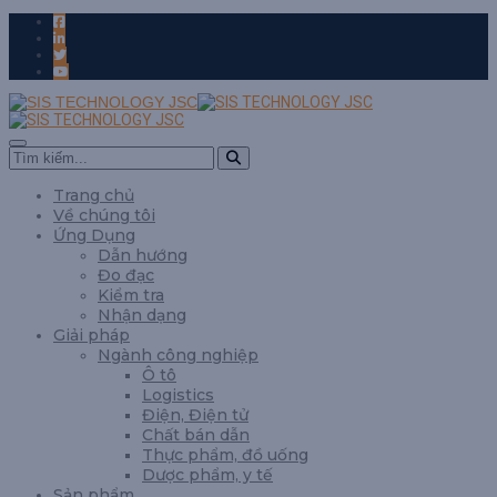
Trang chủ
Về chúng tôi
Ứng Dụng
Dẫn hướng
Đo đạc
Kiểm tra
Nhận dạng
Giải pháp
Ngành công nghiệp
Ô tô
Logistics
Điện, Điện tử
Chất bán dẫn
Thực phẩm, đồ uống
Dược phẩm, y tế
Sản phẩm