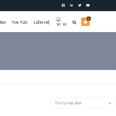
0
HẨM
TIN TỨC
LIÊN HỆ
VI
X
Ô TÔ
EN
E
LOGISTICS
BOT
ĐIỆN, ĐIỆN TỬ
CHẤT BÁN DẪN
THỰC PHẨM, ĐỒ UỐNG
DƯỢC PHẨM, Y TẾ