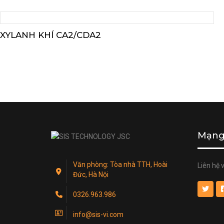
XYLANH KHÍ CA2/CDA2
Mạng 
Văn phòng: Tòa nhà TTH, Hoài
Liên hệ 
Đức, Hà Nội
0326.963.986
info@sis-vi.com