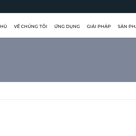
CHỦ
VỀ CHÚNG TÔI
ỨNG DỤNG
GIẢI PHÁP
SẢN P
DẪN HƯỚNG
NGÀNH CÔNG NGHIỆP
COGNE
ĐO ĐẠC
IRAYPL
KIỂM TRA
HIKRO
NHẬN DẠNG
SMC
IAI