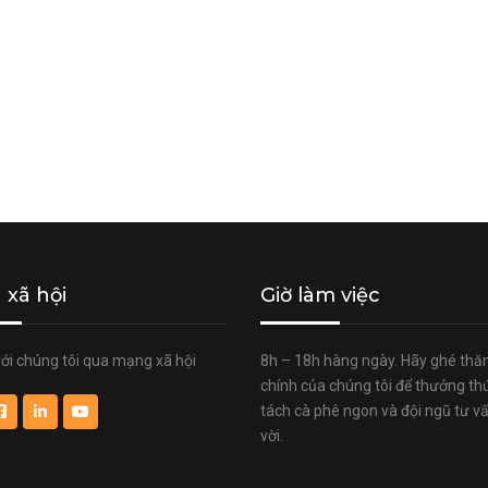
xã hội
Giờ làm việc
với chúng tôi qua mạng xã hội
8h – 18h hàng ngày. Hãy ghé thă
chính của chúng tôi để thưởng t
tách cà phê ngon và đội ngũ tư vấ
vời.