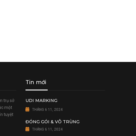
Tin mới
UDI MARKING
m trụ sở
hức một
THÁNG 6 11, 2024
n tuyệt
ĐÓNG GÓI & VÔ TRÙNG
THÁNG 6 11, 2024