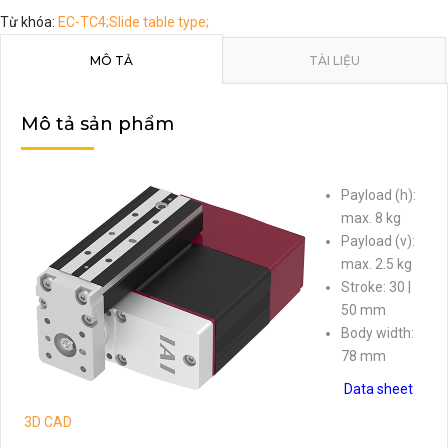
Từ khóa:
EC-TC4;Slide table type;
MÔ TẢ
TÀI LIỆU
Mô tả sản phẩm
Payload (h):
max. 8 kg
Payload (v):
max. 2.5 kg
Stroke: 30 |
50 mm
Body width:
78 mm
Data sheet
3D CAD