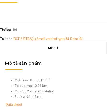
Thể loại:
IAI
Từ khóa:
RCP2-RTBS(L);Small vertical type;IAI; Robo IAI
MÔ TẢ
Mô tả sản phẩm
2
MOI: max. 0.0035 kg·m
Torque: max. 0.36 Nm
Max. 330° or multi-rotation
Body width: 45 mm
Data sheet