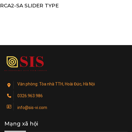
RCA2-SA SLIDER TYPE
Văn phòng: Tòa nhà TTH, Hoài Đức, Hà Nội
0326.963.986
info@sis-vi.com
Mạng xã hội