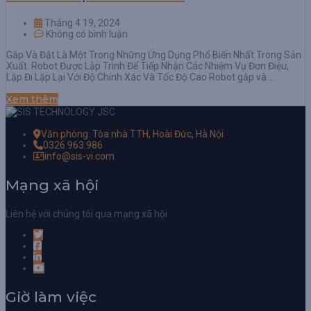
Tháng 4 19, 2024
Không có bình luận
Gắp Và Đặt Là Một Trong Những Ứng Dụng Phổ Biến Nhất Trong Sản
Xuất. Robot Được Lập Trình Để Tiếp Nhận Các Nhiệm Vụ Đơn Điệu,
Lặp Đi Lặp Lại Với Độ Chính Xác Và Tốc Độ Cao Robot gắp và …
Xem thêm
Văn phòng: Tòa nhà TTH, Hoài Đức, Hà Nội
0326.963.986
info@sis-vi.com
Mạng xã hội
Liên hệ với chúng tôi qua mạng xã hội
Giờ làm việc