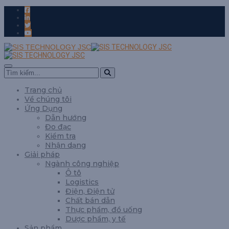
Trang chủ
Về chúng tôi
Ứng Dụng
Dẫn hướng
Đo đạc
Kiểm tra
Nhận dạng
Giải pháp
Ngành công nghiệp
Ô tô
Logistics
Điện, Điện tử
Chất bán dẫn
Thực phẩm, đồ uống
Dược phẩm, y tế
Sản phẩm