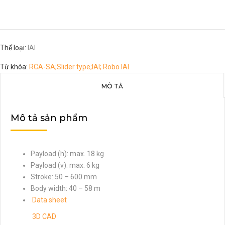
Thể loại:
IAI
Từ khóa:
RCA-SA;Slider type;IAI; Robo IAI
MÔ TẢ
Mô tả sản phẩm
Payload (h): max. 18 kg
Payload (v): max. 6 kg
Stroke: 50 – 600 mm
Body width: 40 – 58 m
Data sheet
3D CAD