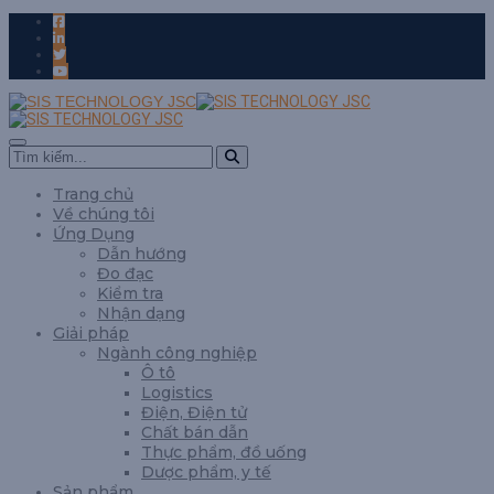
Trang chủ
Về chúng tôi
Ứng Dụng
Dẫn hướng
Đo đạc
Kiểm tra
Nhận dạng
Giải pháp
Ngành công nghiệp
Ô tô
Logistics
Điện, Điện tử
Chất bán dẫn
Thực phẩm, đồ uống
Dược phẩm, y tế
Sản phẩm