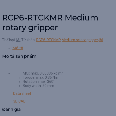
RCP6-RTCKMR Medium
rotary gripper
Thể loại:
IAI
Từ khóa:
RCP6-RTCKMR;Medium rotary gripper;IAI
Mô tả
Mô tả sản phẩm
2
MOI: max. 0.00036 kg·m
Torque: max. 0.36 Nm
Rotation: max. 360°
Body width: 50 mm
Data sheet
3D CAD
Đánh giá