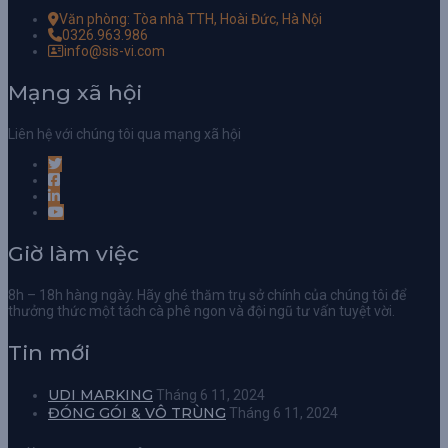
Văn phòng: Tòa nhà TTH, Hoài Đức, Hà Nội
0326.963.986
info@sis-vi.com
Mạng xã hội
Liên hệ với chúng tôi qua mạng xã hội
Giờ làm việc
8h – 18h hàng ngày. Hãy ghé thăm trụ sở chính của chúng tôi để
thưởng thức một tách cà phê ngon và đội ngũ tư vấn tuyệt vời.
Tin mới
UDI MARKING
Tháng 6 11, 2024
ĐÓNG GÓI & VÔ TRÙNG
Tháng 6 11, 2024