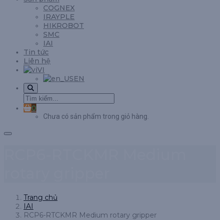
COGNEX
IRAYPLE
HIKROBOT
SMC
IAI
Tin tức
Liên hệ
VI
EN
0
Chưa có sản phẩm trong giỏ hàng.
RCP6-RTCKMR Medium
rotary gripper
Trang chủ
IAI
RCP6-RTCKMR Medium rotary gripper